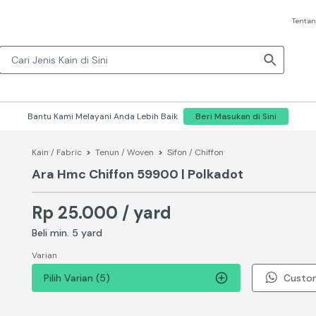
Tentan
Bantu Kami Melayani Anda Lebih Baik
Beri Masukan di Sini
Kain / Fabric
>
Tenun / Woven
>
Sifon / Chiffon
Ara Hmc Chiffon 59900 | Polkadot
Rp 25.000 / yard
Beli min. 5 yard
Varian
Pilih Varian (5)
Custo