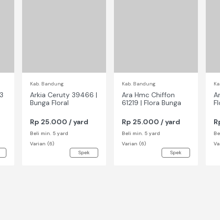
Kab. Bandung
Kab. Bandung
Ka
3
Arkia Ceruty 39466 |
Ara Hmc Chiffon
A
Bunga Floral
61219 | Flora Bunga
F
Rp 25.000 / yard
Rp 25.000 / yard
R
Beli min. 5 yard
Beli min. 5 yard
Be
Varian (6)
Varian (6)
Va
Spek
Spek