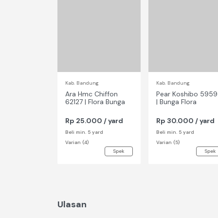
Kab. Bandung
Kab. Bandung
Ara Hmc Chiffon
Pear Koshibo 5959
62127 | Flora Bunga
| Bunga Flora
Rp 25.000 / yard
Rp 30.000 / yard
Beli min. 5 yard
Beli min. 5 yard
Varian (4)
Varian (5)
Spek
Spek
Ulasan