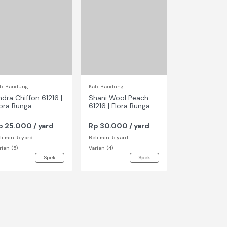
b. Bandung
Kab. Bandung
Kab. Bandung
ndra Chiffon 61216 |
Shani Wool Peach
Ara Hmc Chi
lora Bunga
61216 | Flora Bunga
61619 | Flora
p 25.000 / yard
Rp 30.000 / yard
Rp 25.000 /
li min. 5 yard
Beli min. 5 yard
Beli min. 5 yard
rian (5)
Varian (4)
Varian (4)
Spek
Spek