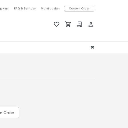
g Kami
FAQ & Bantuan
Mulai Jualan
Custom Order
m Order